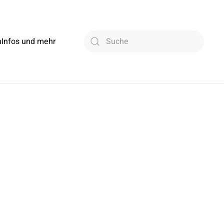
n
Infos und mehr
Type 2 or more characters for
results.