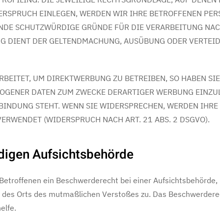
ERSPRUCH EINLEGEN, WERDEN WIR IHRE BETROFFENEN PE
ENDE SCHUTZWÜRDIGE GRÜNDE FÜR DIE VERARBEITUNG NACH
UNG DIENT DER GELTENDMACHUNG, AUSÜBUNG ODER VERTE
EITET, UM DIREKTWERBUNG ZU BETREIBEN, SO HABEN SIE
GENER DATEN ZUM ZWECKE DERARTIGER WERBUNG EINZULEG
RBINDUNG STEHT. WENN SIE WIDERSPRECHEN, WERDEN IHR
RWENDET (WIDERSPRUCH NACH ART. 21 ABS. 2 DSGVO).
digen Aufsichts­behörde
Betroffenen ein Beschwerderecht bei einer Aufsichtsbehörde, 
er des Orts des mutmaßlichen Verstoßes zu. Das Beschwerder
elfe.