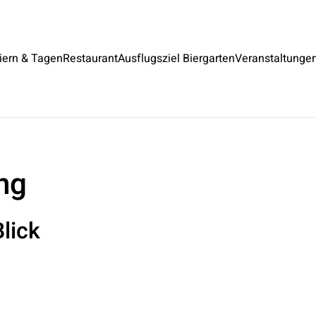
iern & Tagen
Restaurant
Ausflugsziel Biergarten
Veranstaltunge
ng
lick